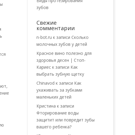
Виды протезирования
ты
зубов
Свежие
комментарии
м
ь
n-bot.ru
к записи
Сколько
молочных зубов у детей
Красное вино полезно для
тся
здоровья десен | Стоп-
Кариес
к записи
Как
выбрать зубную щетку
Chinavod
к записи
Как
ают,
ухаживать за зубками
жение
маленьких детей
Кристина
к записи
Фторирование воды
защитит или повредит зубы
ую
вашего ребенка?