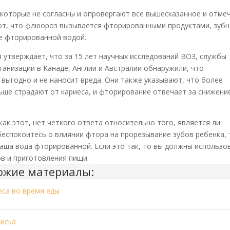
, которые не согласны и опровергают все вышесказанное и отме
ют, что флюороз вызывается фторированными продуктами, зуб
е фторированной водой.
 утверждает, что за 15 лет научных исследований ВОЗ, службы
анизации в Канаде, Англии и Австралии обнаружили, что
ыгодно и не наносит вреда. Они также указывают, что более
ьше страдают от кариеса, и фторирование отвечает за снижени
как этот, нет четкого ответа относительно того, является ли
беспокоитесь о влиянии фтора на прорезывание зубов ребенка, 
ваша вода фторированной. Если это так, то вы должны использо
в и приготовления пищи.
ожие материалы:
еса во время еды
риска