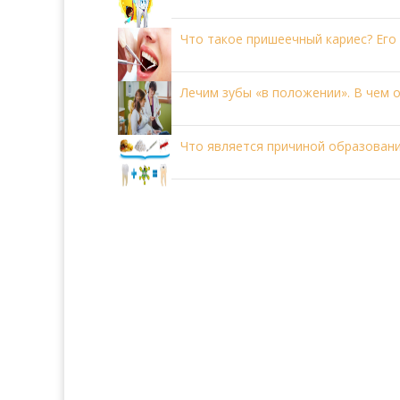
Что такое пришеечный кариес? Его
Лечим зубы «в положении». В чем 
Что является причиной образовани