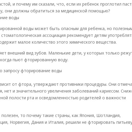
той, и почему им сказали, что, если их ребенок проглотил пас
ну, они должны обратиться за медицинской помощью?
рированной воды может быть опасным для ребенка, но полезны
я стоматологическая ассоциация рекомендует детям употреблят
содержит малое количество этого химического вещества.
ет внешний вид зубов. Маленькие дети, у которых только режу
 когда пьют фторированную воду.
ависит от фтора, утверждают противники процедуры. Они отмеч
я, нет и значительного увеличения заболеваний кариесом. Сни
еной полости рта и осведомленностью родителей о важности
 полезен, то почему такие страны, как Япония, Шотландия,
еция, Норвегия, Дания и Италия, решили не фторировать питьев